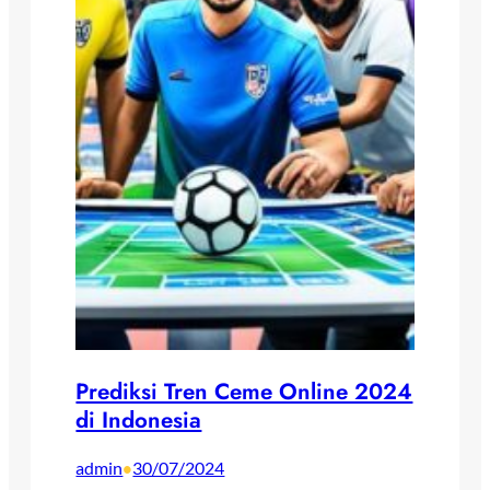
Prediksi Tren Ceme Online 2024
di Indonesia
admin
30/07/2024
•