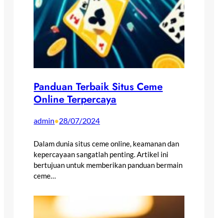
Panduan Terbaik Situs Ceme
Online Terpercaya
admin
28/07/2024
•
Dalam dunia situs ceme online, keamanan dan
kepercayaan sangatlah penting. Artikel ini
bertujuan untuk memberikan panduan bermain
ceme…