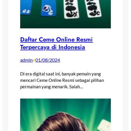
Daftar Ceme Online Resmi
Terpercaya di Indonesia
admin
01/08/2024
•
Di era digital saat ini, banyak pemain yang
mencari Ceme Online Resmi sebagai pilihan
permainan yang menarik. Salah…