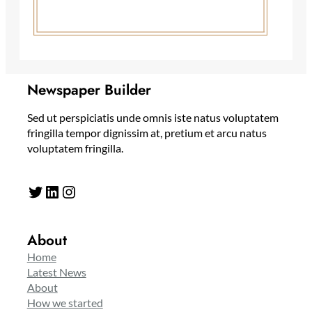
Newspaper Builder
Sed ut perspiciatis unde omnis iste natus voluptatem
fringilla tempor dignissim at, pretium et arcu natus
voluptatem fringilla.
Twitter
LinkedIn
Instagram
About
Home
Latest News
About
How we started