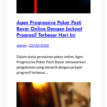
Agen Progressive Poker Pasti
Bayar Online Dengan Jackpot
Progresif Terbesar Hari Ini
admin
22/02/2026
•
Dalam dunia permainan poker online, Agen
Progressive Poker Pasti Bayar menawarkan
pengalaman yang menarik dengan jackpot
progresif terbesar…