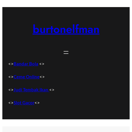
Skip
to
content
burtonelfman
<>
Bandar Bola
<>
<>
Ceme Online
<>
<>
Judi Tembak Ikan
<>
<>
Slot Gacor
<>