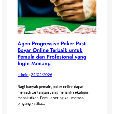
Agen Progressive Poker Pasti
Bayar Online Terbaik untuk
Pemula dan Profesional yang
Ingin Menang
admin
24/02/2026
•
Bagi banyak pemain, poker online dapat
menjadi tantangan yang menarik sekaligus
menakutkan. Pemula sering kali merasa
bingung ketika…