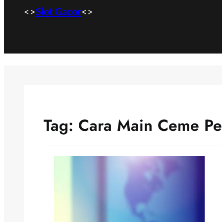
<>
Slot Gacor
<>
Tag:
Cara Main Ceme P