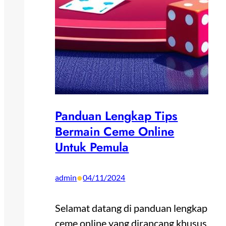
Panduan Lengkap Tips
Bermain Ceme Online
Untuk Pemula
•
admin
04/11/2024
Selamat datang di panduan lengkap
ceme online yang dirancang khusus