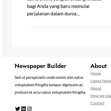
bagi Anda yang baru memulai
perjalanan dalam dunia…
Newspaper Builder
About
Home
Sed ut perspiciatis unde omnis iste natus
Latest New
voluptatem fringilla tempor dignissim at,
About
pretium et arcu natus voluptatem fringilla.
How we sta
Contact
Twitter
LinkedIn
Instagram