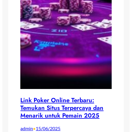
Link Poker Online Terbaru:
Temukan Situs Terpercaya dan
Menarik untuk Pemain 2025
admin
15/06/2025
•