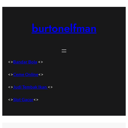
Skip
to
content
burtonelfman
<>
Bandar Bola
<>
<>
Ceme Online
<>
<>
Judi Tembak Ikan
<>
<>
Slot Gacor
<>