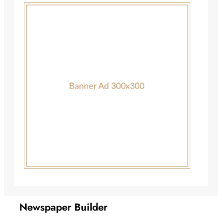
Newspaper Builder