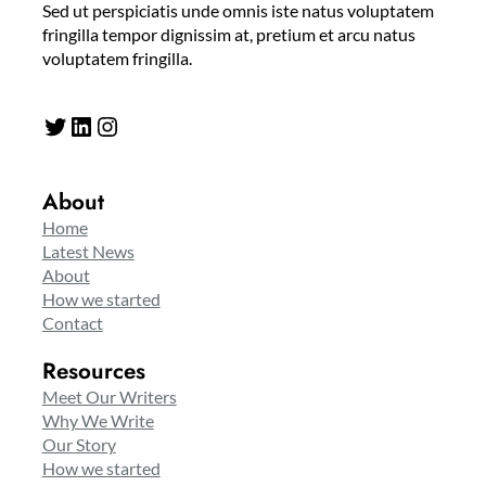
Sed ut perspiciatis unde omnis iste natus voluptatem
fringilla tempor dignissim at, pretium et arcu natus
voluptatem fringilla.
Twitter
LinkedIn
Instagram
About
Home
Latest News
About
How we started
Contact
Resources
Meet Our Writers
Why We Write
Our Story
How we started