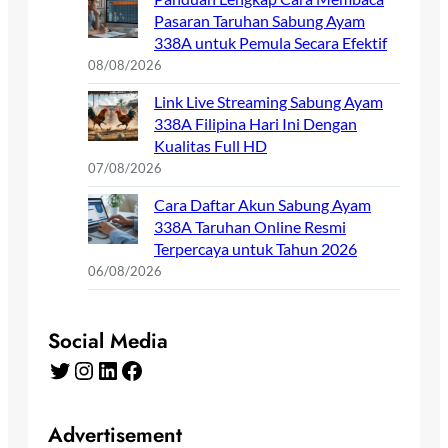
Pasaran Taruhan Sabung Ayam
338A untuk Pemula Secara Efektif
08/08/2026
Link Live Streaming Sabung Ayam
338A Filipina Hari Ini Dengan
Kualitas Full HD
07/08/2026
Cara Daftar Akun Sabung Ayam
338A Taruhan Online Resmi
Terpercaya untuk Tahun 2026
06/08/2026
Social Media
Twitter
Instagram
LinkedIn
Facebook
Advertisement