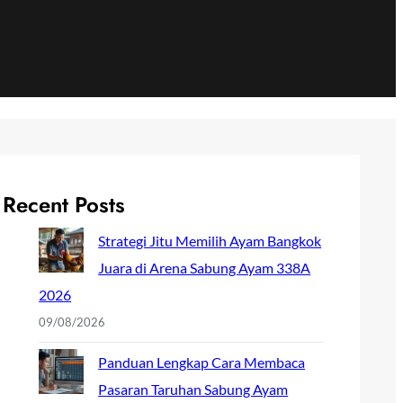
Recent Posts
Strategi Jitu Memilih Ayam Bangkok
Juara di Arena Sabung Ayam 338A
2026
09/08/2026
Panduan Lengkap Cara Membaca
Pasaran Taruhan Sabung Ayam