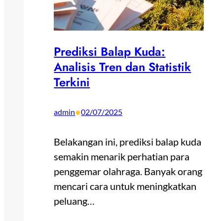
Prediksi Balap Kuda:
Analisis Tren dan Statistik
Terkini
•
admin
02/07/2025
Belakangan ini, prediksi balap kuda
semakin menarik perhatian para
penggemar olahraga. Banyak orang
mencari cara untuk meningkatkan
peluang…