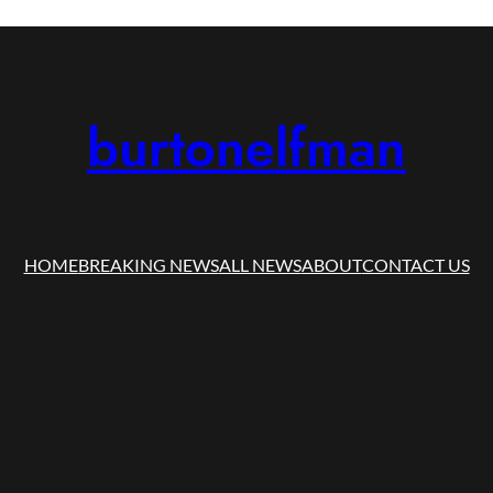
burtonelfman
HOME
BREAKING NEWS
ALL NEWS
ABOUT
CONTACT US