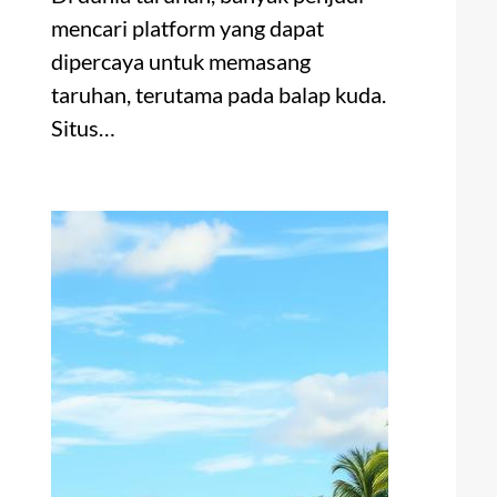
mencari platform yang dapat
dipercaya untuk memasang
taruhan, terutama pada balap kuda.
Situs…