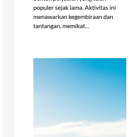
populer sejak lama. Aktivitas ini
menawarkan kegembiraan dan
tantangan, memikat…