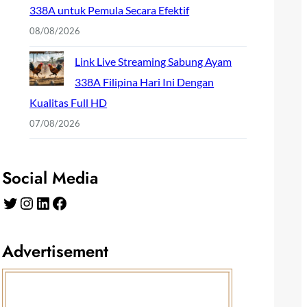
338A untuk Pemula Secara Efektif
08/08/2026
Link Live Streaming Sabung Ayam
338A Filipina Hari Ini Dengan
Kualitas Full HD
07/08/2026
Social Media
Twitter
Instagram
LinkedIn
Facebook
Advertisement