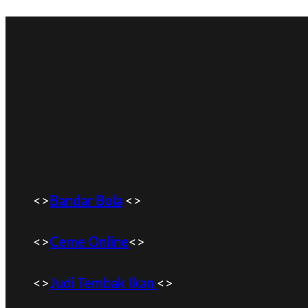
Skip
to
content
<>
Bandar Bola
<>
<>
Ceme Online
<>
<>
Judi Tembak Ikan
<>