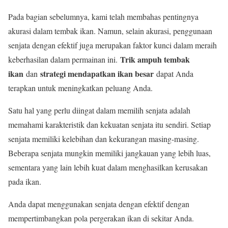
Pada bagian sebelumnya, kami telah membahas pentingnya
akurasi dalam tembak ikan. Namun, selain akurasi, penggunaan
senjata dengan efektif juga merupakan faktor kunci dalam meraih
Trik ampuh tembak
keberhasilan dalam permainan ini.
ikan
strategi mendapatkan ikan besar
dan
dapat Anda
terapkan untuk meningkatkan peluang Anda.
Satu hal yang perlu diingat dalam memilih senjata adalah
memahami karakteristik dan kekuatan senjata itu sendiri. Setiap
senjata memiliki kelebihan dan kekurangan masing-masing.
Beberapa senjata mungkin memiliki jangkauan yang lebih luas,
sementara yang lain lebih kuat dalam menghasilkan kerusakan
pada ikan.
Anda dapat menggunakan senjata dengan efektif dengan
mempertimbangkan pola pergerakan ikan di sekitar Anda.