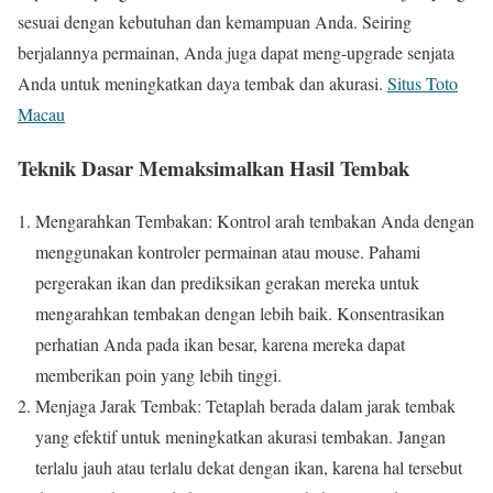
sesuai dengan kebutuhan dan kemampuan Anda. Seiring
berjalannya permainan, Anda juga dapat meng-upgrade senjata
Anda untuk meningkatkan daya tembak dan akurasi.
Situs Toto
Macau
Teknik Dasar Memaksimalkan Hasil Tembak
Mengarahkan Tembakan: Kontrol arah tembakan Anda dengan
menggunakan kontroler permainan atau mouse. Pahami
pergerakan ikan dan prediksikan gerakan mereka untuk
mengarahkan tembakan dengan lebih baik. Konsentrasikan
perhatian Anda pada ikan besar, karena mereka dapat
memberikan poin yang lebih tinggi.
Menjaga Jarak Tembak: Tetaplah berada dalam jarak tembak
yang efektif untuk meningkatkan akurasi tembakan. Jangan
terlalu jauh atau terlalu dekat dengan ikan, karena hal tersebut