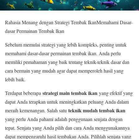
Rahasia Menang dengan Strategi Tembak IkanMemahami Dasar-
dasar Permainan Tembak Ikan
Sebelum memulai strategi yang lebih kompleks, penting untuk
memahami dasar-dasar permainan tembak ikan. Anda perlu
memiliki pemahaman yang baik tentang teknik-teknik dasar dan
cara bermain yang mudah agar dapat memperoleh hasil yang
lebih baik.
strategi main tembak ikan
Terdapat beberapa
yang efektif yang
dapat Anda terapkan untuk meningkatkan peluang Anda dalam
teknik mudah tembak ikan
meraih kemenangan. Salah satu
yang perlu Anda pahami adalah penggunaan senjata dengan
tepat. Senjata yang Anda pilih dan cara Anda menggunakannya
dapat mempengaruhi hasil tembakan Anda. Pilihlah senjata yang