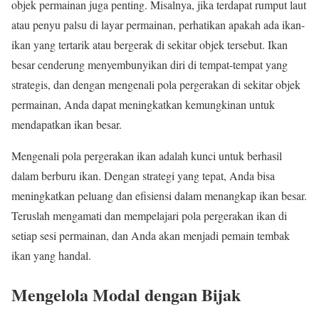
objek permainan juga penting. Misalnya, jika terdapat rumput laut
atau penyu palsu di layar permainan, perhatikan apakah ada ikan-
ikan yang tertarik atau bergerak di sekitar objek tersebut. Ikan
besar cenderung menyembunyikan diri di tempat-tempat yang
strategis, dan dengan mengenali pola pergerakan di sekitar objek
permainan, Anda dapat meningkatkan kemungkinan untuk
mendapatkan ikan besar.
Mengenali pola pergerakan ikan adalah kunci untuk berhasil
dalam berburu ikan. Dengan strategi yang tepat, Anda bisa
meningkatkan peluang dan efisiensi dalam menangkap ikan besar.
Teruslah mengamati dan mempelajari pola pergerakan ikan di
setiap sesi permainan, dan Anda akan menjadi pemain tembak
ikan yang handal.
Mengelola Modal dengan Bijak