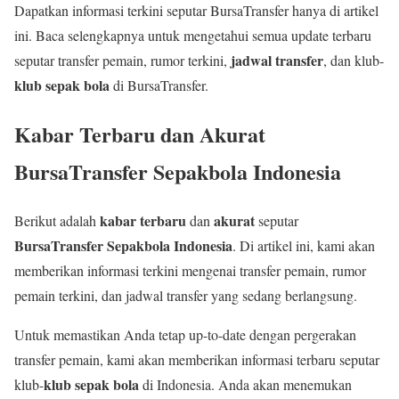
Dapatkan informasi terkini seputar BursaTransfer hanya di artikel
ini. Baca selengkapnya untuk mengetahui semua update terbaru
jadwal transfer
seputar transfer pemain, rumor terkini,
, dan klub-
klub sepak bola
di BursaTransfer.
Kabar Terbaru dan Akurat
BursaTransfer Sepakbola Indonesia
kabar terbaru
akurat
Berikut adalah
dan
seputar
BursaTransfer Sepakbola Indonesia
. Di artikel ini, kami akan
memberikan informasi terkini mengenai transfer pemain, rumor
pemain terkini, dan jadwal transfer yang sedang berlangsung.
Untuk memastikan Anda tetap up-to-date dengan pergerakan
transfer pemain, kami akan memberikan informasi terbaru seputar
klub sepak bola
klub-
di Indonesia. Anda akan menemukan