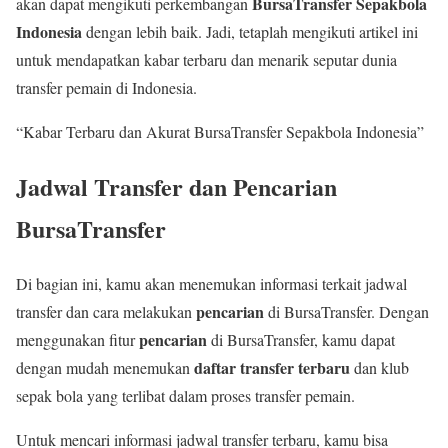
BursaTransfer Sepakbola
akan dapat mengikuti perkembangan
Indonesia
dengan lebih baik. Jadi, tetaplah mengikuti artikel ini
untuk mendapatkan kabar terbaru dan menarik seputar dunia
transfer pemain di Indonesia.
“Kabar Terbaru dan Akurat BursaTransfer Sepakbola Indonesia”
Jadwal Transfer dan Pencarian
BursaTransfer
Di bagian ini, kamu akan menemukan informasi terkait jadwal
pencarian
transfer dan cara melakukan
di BursaTransfer. Dengan
pencarian
menggunakan fitur
di BursaTransfer, kamu dapat
daftar transfer terbaru
dengan mudah menemukan
dan klub
sepak bola yang terlibat dalam proses transfer pemain.
Untuk mencari informasi jadwal transfer terbaru, kamu bisa