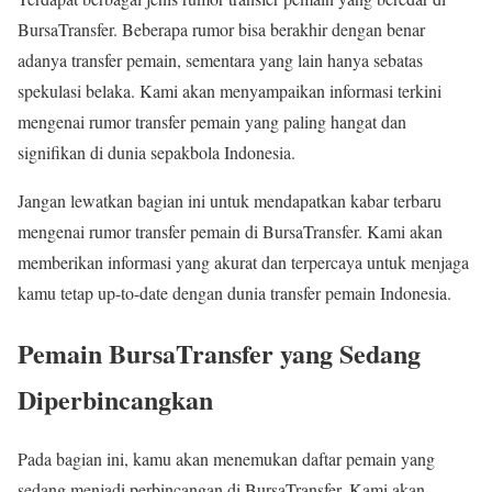
BursaTransfer. Beberapa rumor bisa berakhir dengan benar
adanya transfer pemain, sementara yang lain hanya sebatas
spekulasi belaka. Kami akan menyampaikan informasi terkini
mengenai rumor transfer pemain yang paling hangat dan
signifikan di dunia sepakbola Indonesia.
Jangan lewatkan bagian ini untuk mendapatkan kabar terbaru
mengenai rumor transfer pemain di BursaTransfer. Kami akan
memberikan informasi yang akurat dan terpercaya untuk menjaga
kamu tetap up-to-date dengan dunia transfer pemain Indonesia.
Pemain BursaTransfer yang Sedang
Diperbincangkan
Pada bagian ini, kamu akan menemukan daftar pemain yang
sedang menjadi perbincangan di BursaTransfer. Kami akan