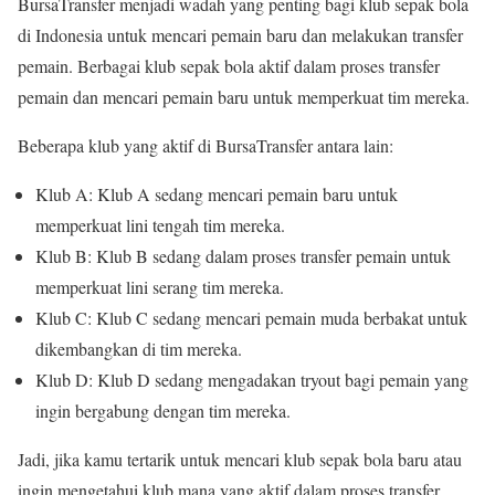
BursaTransfer menjadi wadah yang penting bagi klub sepak bola
di Indonesia untuk mencari pemain baru dan melakukan transfer
pemain. Berbagai klub sepak bola aktif dalam proses transfer
pemain dan mencari pemain baru untuk memperkuat tim mereka.
Beberapa klub yang aktif di BursaTransfer antara lain:
Klub A: Klub A sedang mencari pemain baru untuk
memperkuat lini tengah tim mereka.
Klub B: Klub B sedang dalam proses transfer pemain untuk
memperkuat lini serang tim mereka.
Klub C: Klub C sedang mencari pemain muda berbakat untuk
dikembangkan di tim mereka.
Klub D: Klub D sedang mengadakan tryout bagi pemain yang
ingin bergabung dengan tim mereka.
Jadi, jika kamu tertarik untuk mencari klub sepak bola baru atau
ingin mengetahui klub mana yang aktif dalam proses transfer