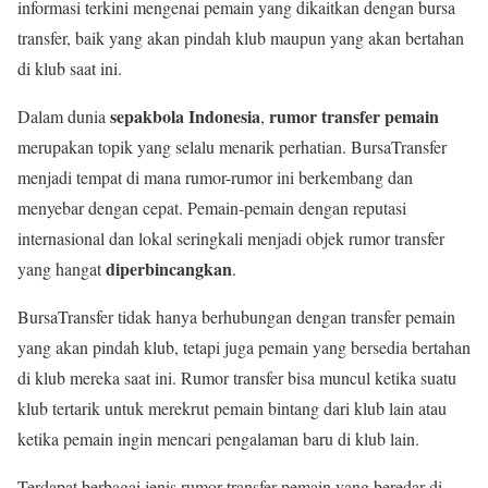
informasi terkini mengenai pemain yang dikaitkan dengan bursa
transfer, baik yang akan pindah klub maupun yang akan bertahan
di klub saat ini.
sepakbola Indonesia
rumor transfer pemain
Dalam dunia
,
merupakan topik yang selalu menarik perhatian. BursaTransfer
menjadi tempat di mana rumor-rumor ini berkembang dan
menyebar dengan cepat. Pemain-pemain dengan reputasi
internasional dan lokal seringkali menjadi objek rumor transfer
diperbincangkan
yang hangat
.
BursaTransfer tidak hanya berhubungan dengan transfer pemain
yang akan pindah klub, tetapi juga pemain yang bersedia bertahan
di klub mereka saat ini. Rumor transfer bisa muncul ketika suatu
klub tertarik untuk merekrut pemain bintang dari klub lain atau
ketika pemain ingin mencari pengalaman baru di klub lain.
Terdapat berbagai jenis rumor transfer pemain yang beredar di