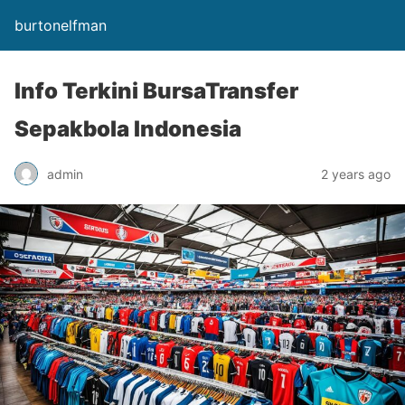
burtonelfman
Info Terkini BursaTransfer
Sepakbola Indonesia
admin
2 years ago