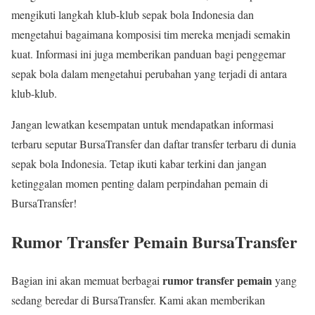
mengikuti langkah klub-klub sepak bola Indonesia dan
mengetahui bagaimana komposisi tim mereka menjadi semakin
kuat. Informasi ini juga memberikan panduan bagi penggemar
sepak bola dalam mengetahui perubahan yang terjadi di antara
klub-klub.
Jangan lewatkan kesempatan untuk mendapatkan informasi
terbaru seputar BursaTransfer dan daftar transfer terbaru di dunia
sepak bola Indonesia. Tetap ikuti kabar terkini dan jangan
ketinggalan momen penting dalam perpindahan pemain di
BursaTransfer!
Rumor Transfer Pemain BursaTransfer
rumor transfer pemain
Bagian ini akan memuat berbagai
yang
sedang beredar di BursaTransfer. Kami akan memberikan