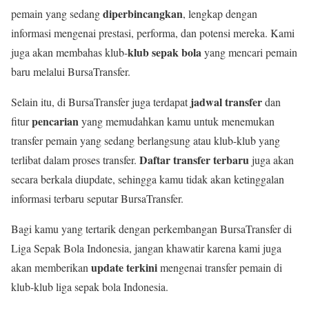
diperbincangkan
pemain yang sedang
, lengkap dengan
informasi mengenai prestasi, performa, dan potensi mereka. Kami
klub sepak bola
juga akan membahas klub-
yang mencari pemain
baru melalui BursaTransfer.
jadwal transfer
Selain itu, di BursaTransfer juga terdapat
dan
pencarian
fitur
yang memudahkan kamu untuk menemukan
transfer pemain yang sedang berlangsung atau klub-klub yang
Daftar transfer terbaru
terlibat dalam proses transfer.
juga akan
secara berkala diupdate, sehingga kamu tidak akan ketinggalan
informasi terbaru seputar BursaTransfer.
Bagi kamu yang tertarik dengan perkembangan BursaTransfer di
Liga Sepak Bola Indonesia, jangan khawatir karena kami juga
update terkini
akan memberikan
mengenai transfer pemain di
klub-klub liga sepak bola Indonesia.